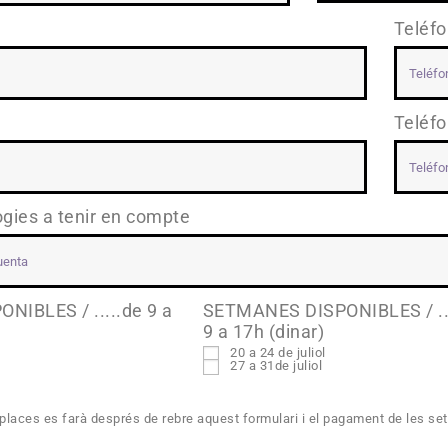
Teléf
Teléf
logies a tenir en compte
IBLES / .....de 9 a
SETMANES DISPONIBLES / ....
9 a 17h (dinar)
20 a 24 de juliol
27 a 31de juliol
places es farà després de rebre aquest formulari i el pagament de les se