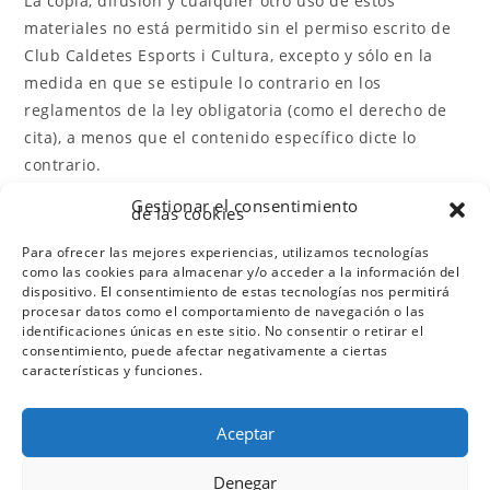
La copia, difusión y cualquier otro uso de estos
materiales no está permitido sin el permiso escrito de
Club Caldetes Esports i Cultura, excepto y sólo en la
medida en que se estipule lo contrario en los
reglamentos de la ley obligatoria (como el derecho de
cita), a menos que el contenido específico dicte lo
contrario.
Gestionar el consentimiento
de las cookies
Si tiene alguna pregunta o problema con la
accesibilidad de la web, no dude en ponerse en
Para ofrecer las mejores experiencias, utilizamos tecnologías
contacto con nosotros.
como las cookies para almacenar y/o acceder a la información del
dispositivo. El consentimiento de estas tecnologías nos permitirá
procesar datos como el comportamiento de navegación o las
identificaciones únicas en este sitio. No consentir o retirar el
consentimiento, puede afectar negativamente a ciertas
características y funciones.
Aceptar
Descargo de responsabilidad
Denegar